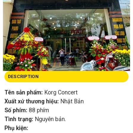
DESCRIPTION
Tên sản phẩm:
Korg Concert
Xuất xứ thương hiệu:
Nhật Bản
Số phím:
88 phím
Tình trạng:
Nguyên bản.
Phụ kiện: