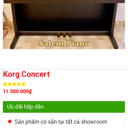
Korg Concert
11.500.000
₫
Rated
1
5.00
out of 5
based on
customer
Ưu đãi hấp dẫn
rating
Sản phẩm có sẵn tại tất cả showroom