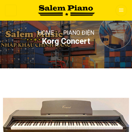
Skip
to
content
HOME
/
PIANO ĐIỆN
Korg Concert